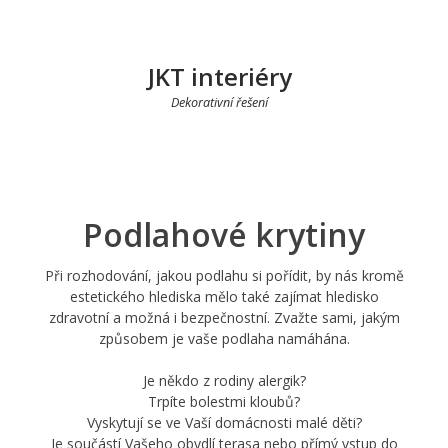
JKT interiéry
Dekorativní řešení
Podlahové krytiny
Při rozhodování, jakou podlahu si pořídit, by nás kromě
estetického hlediska mělo také zajímat hledisko
zdravotní a možná i bezpečnostní. Zvažte sami, jakým
způsobem je vaše podlaha namáhána.
Je někdo z rodiny alergik?
Trpíte bolestmi kloubů?
Vyskytují se ve Vaší domácnosti malé děti?
Je součástí Vašeho obydlí terasa nebo přímý vstup do