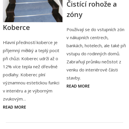
Čistící rohože a
zóny
Koberce
Používají se do vstupních zón
v nákupních centrech,
Hlavní předností koberce je
bankách, hotelech, ale také při
příjemný měkký a teplý pocit
vstupu do rodinných domů.
při chůzi. Koberec udrží až o
Zabraňují průniku nečistot z
12% více tepla než dřevěné
venku do interiérové části
podlahy. Koberec plní
stavby.
významnou estetickou funkci
READ MORE
v interiéru a je výborným
zvukovým…
READ MORE